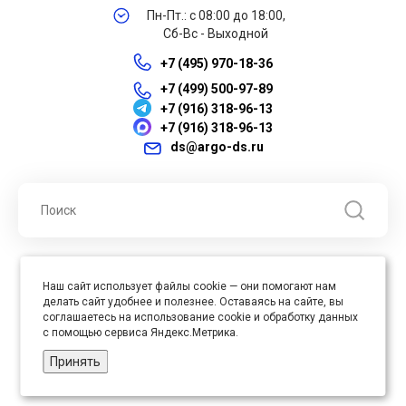
Пн-Пт.: с 08:00 до 18:00,
Сб-Вс - Выходной
+7 (495) 970-18-36
+7 (499) 500-97-89
+7 (916) 318-96-13
+7 (916) 318-96-13
ds@argo-ds.ru
© 2026 ООО "Арго ДС" ИНН 7701121430 ОГРН 1027739360417, Все
Наш сайт использует файлы cookie — они помогают нам
права защищены
делать сайт удобнее и полезнее. Оставаясь на сайте, вы
Юр. адрес : 105005, г. Москва, ул. Бауманская, д.20, стр. 3
соглашаетесь на использование cookie и обработку данных
с помощью сервиса Яндекс.Метрика.
Принять