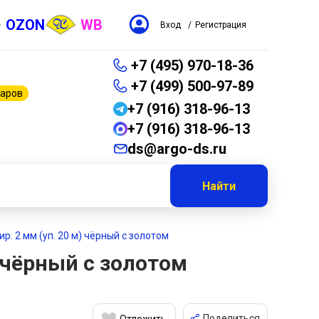
OZON
WB
Вход
/
Регистрация
+7 (495) 970-18-36
+7 (499) 500-97-89
варов
+7 (916) 318-96-13
+7 (916) 318-96-13
ds@argo-ds.ru
Найти
р. 2 мм (уп. 20 м) чёрный с золотом
) чёрный с золотом
Поделиться
Отложить