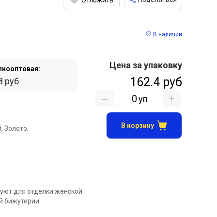
В наличии
Цена за упаковку
пнооптовая:
162.4 руб
8 руб
уп
В корзину
, Золото;
зуют для отделки женской
й бижутерии.