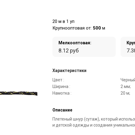
20 м в 1 уп
Крупнооптовая от:
500
м
Мелкооптовая:
Кру
8.12 руб
7.3
Характеристики
Цвет :
Черный
Ширина :
2 мм;
Намотка :
20 м;
Описание
Плетеный шнур (сутаж), который исполь
и детской одежды и создания уникально