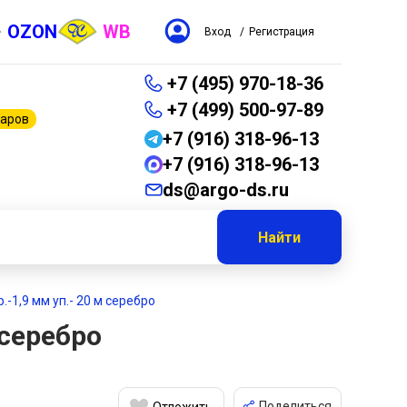
OZON
WB
Вход
/
Регистрация
+7 (495) 970-18-36
+7 (499) 500-97-89
варов
+7 (916) 318-96-13
+7 (916) 318-96-13
ds@argo-ds.ru
Найти
-1,9 мм уп.- 20 м серебро
 серебро
Поделиться
Отложить