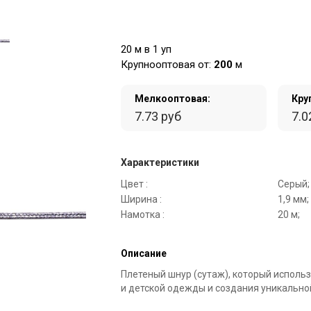
20 м в 1 уп
Крупнооптовая от:
200
м
Мелкооптовая:
Кру
7.73 руб
7.0
Характеристики
Цвет :
Серый;
Ширина :
1,9 мм;
Намотка :
20 м;
Описание
Плетеный шнур (сутаж), который исполь
и детской одежды и создания уникально