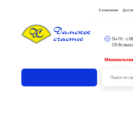
О компании
Доста
Пн-Пт.: с 0
Сб-Вс вых
Минимальная 
Главная
Каталог товаров
Шнуры и шнурки
Ш
Шнур отделочный "сутаж" 