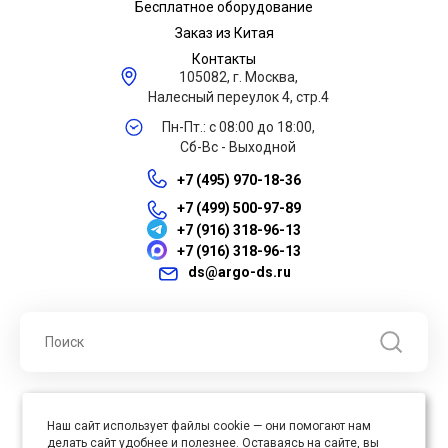
Бесплатное оборудование
Заказ из Китая
Контакты
105082, г. Москва,
Налесный переулок 4, стр.4
Пн-Пт.: с 08:00 до 18:00,
Сб-Вс - Выходной
+7 (495) 970-18-36
+7 (499) 500-97-89
+7 (916) 318-96-13
+7 (916) 318-96-13
ds@argo-ds.ru
© 2026 ООО "Арго ДС" ИНН 7701121430 ОГРН 1027739360417, Все
Наш сайт использует файлы cookie — они помогают нам
права защищены
делать сайт удобнее и полезнее. Оставаясь на сайте, вы
Юр. адрес : 105005, г. Москва, ул. Бауманская, д.20, стр. 3