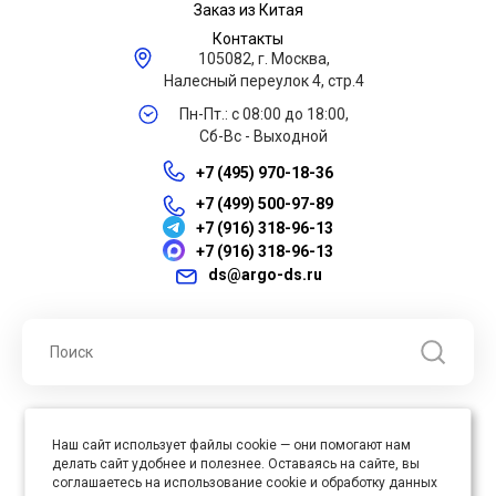
Заказ из Китая
Контакты
105082, г. Москва,
Налесный переулок 4, стр.4
Пн-Пт.: с 08:00 до 18:00,
Сб-Вс - Выходной
+7 (495) 970-18-36
+7 (499) 500-97-89
+7 (916) 318-96-13
+7 (916) 318-96-13
ds@argo-ds.ru
© 2026 ООО "Арго ДС" ИНН 7701121430 ОГРН 1027739360417, Все
Наш сайт использует файлы cookie — они помогают нам
права защищены
делать сайт удобнее и полезнее. Оставаясь на сайте, вы
Юр. адрес : 105005, г. Москва, ул. Бауманская, д.20, стр. 3
соглашаетесь на использование cookie и обработку данных