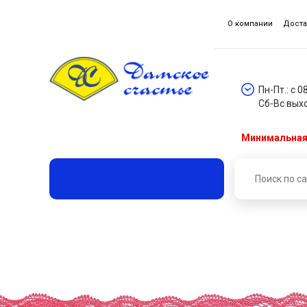
О компании
Доста
Пн-Пт.: с 0
Сб-Вс вых
Минимальная 
Главная
Каталог товаров
Кружева, гипюр, шитье
Кружево * эластичное (уп.10ярд) арт.6591 ш.80 мм роз
Кружево * эластичное (у