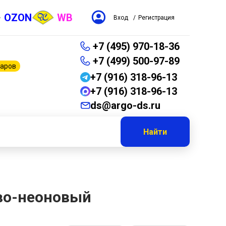
OZON
WB
Вход
/
Регистрация
+7 (495) 970-18-36
+7 (499) 500-97-89
варов
+7 (916) 318-96-13
+7 (916) 318-96-13
ds@argo-ds.ru
Найти
ово-неоновый