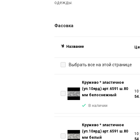
одежды.
Фасовка
Название
Це
Выбрать все на этой странице
Кружево * эластичное
(уп.10ярд) арт.6591 ш.80
10 
мм белоснежный
54
В наличии
Кружево * эластичное
(уп.10ярд) арт.6591 ш.80
10 
мм белый
54