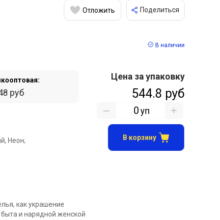
Поделиться
Отложить
В наличии
Цена за упаковку
кооптовая:
544.8 руб
48 руб
уп
В корзину
й, Неон;
елья, как украшение
 быта и нарядной женской