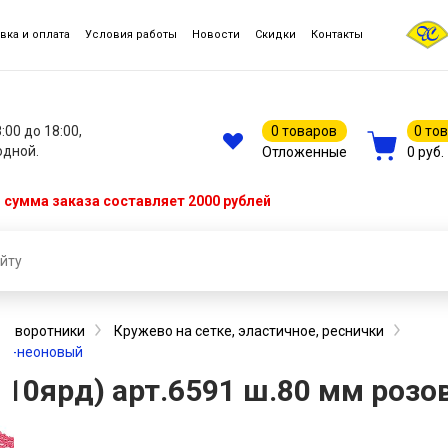
вка и оплата
Условия работы
Новости
Скидки
Контакты
8:00 до 18:00,
0 товаров
0 то
одной.
Отложенные
0 руб.
сумма заказа составляет 2000 рублей
 и воротники
Кружево на сетке, эластичное, реснички
ово-неоновый
п.10ярд) арт.6591 ш.80 мм роз