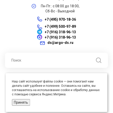
Пн-Пт.: с 08:00 до 18:00,
Сб-Вс - Выходной
+7 (495) 970-18-36
+7 (499) 500-97-89
+7 (916) 318-96-13
+7 (916) 318-96-13
ds@argo-ds.ru
© 2026 ООО "Арго ДС" ИНН 7701121430 ОГРН 1027739360417, Все
Наш сайт использует файлы cookie — они помогают нам
права защищены
делать сайт удобнее и полезнее. Оставаясь на сайте, вы
Юр. адрес : 105005, г. Москва, ул. Бауманская, д.20, стр. 3
соглашаетесь на использование cookie и обработку данных
с помощью сервиса Яндекс.Метрика.
Принять