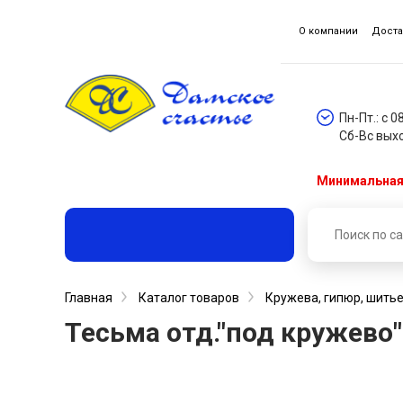
О компании
Доста
Пн-Пт.: с 0
Сб-Вс вых
Минимальная 
Главная
Каталог товаров
Кружева, гипюр, шитье
Тесьма отд."под кружево"