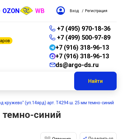
OZON
WB
Вход
/
Регистрация
+7 (495) 970-18-36
+7 (499) 500-97-89
варов
+7 (916) 318-96-13
+7 (916) 318-96-13
ds@argo-ds.ru
Найти
од кружево" (уп.14ярд) арт. T4294 ш. 25 мм темно-синий
м темно-синий
Поделиться
Отложить