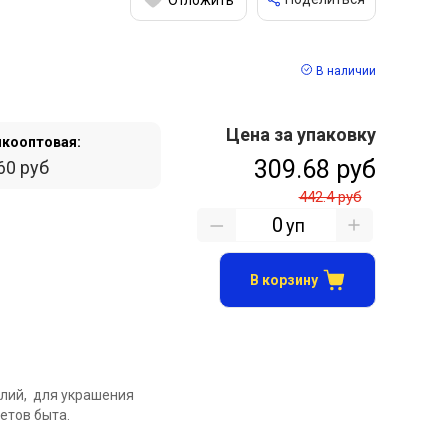
В наличии
Цена за упаковку
кооптовая:
309.68 руб
60 руб
442.4 руб
уп
В корзину
лий, для украшения
етов быта.