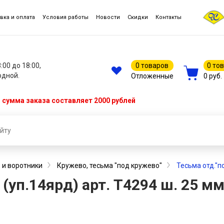
вка и оплата
Условия работы
Новости
Скидки
Контакты
8:00 до 18:00,
0 товаров
0 то
одной.
Отложенные
0 руб.
сумма заказа составляет 2000 рублей
 и воротники
Кружево, тесьма "под кружево"
Тесьма отд."п
 (уп.14ярд) арт. T4294 ш. 25 м