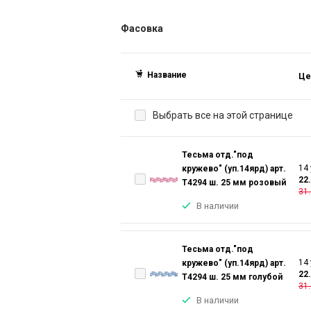
Фасовка
Название
Це
Выбрать все на этой странице
Тесьма отд."под
14 
кружево" (уп.14ярд) арт.
22
T4294 ш. 25 мм розовый
31.
В наличии
Тесьма отд."под
14 
кружево" (уп.14ярд) арт.
22
T4294 ш. 25 мм голубой
31.
В наличии