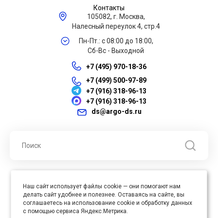
Контакты
105082, г. Москва,
Налесный переулок 4, стр.4
Пн-Пт.: с 08:00 до 18:00,
Сб-Вс - Выходной
+7 (495) 970-18-36
+7 (499) 500-97-89
+7 (916) 318-96-13
+7 (916) 318-96-13
ds@argo-ds.ru
© 2026 ООО "Арго ДС" ИНН 7701121430 ОГРН 1027739360417, Все
Наш сайт использует файлы cookie — они помогают нам
права защищены
делать сайт удобнее и полезнее. Оставаясь на сайте, вы
Юр. адрес : 105005, г. Москва, ул. Бауманская, д.20, стр. 3
соглашаетесь на использование cookie и обработку данных
с помощью сервиса Яндекс.Метрика.