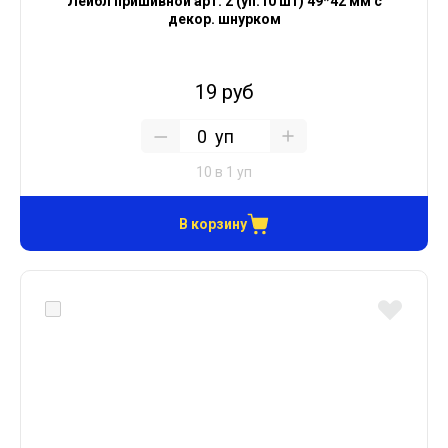
Лейбл пришивной арт. 2 (уп.10 шт) 49*42 мм с
декор. шнурком
19 руб
уп
10 в 1 уп
В корзину