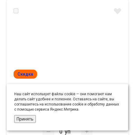
Скидка
Люверсы д/ штор со стр. арт.W-120 (уп 10 шт)
Наш сайт использует файлы cookie — они помогают нам
диам. 35х60 мм матовое золото* РАСПРОДАЖА!
делать сайт удобнее и полезнее. Оставаясь на сайте, вы
соглашаетесь на использование cookie и обработку данных
с помощью сервиса Яндекс.Метрика.
22.6 руб
Принять
113 руб
уп