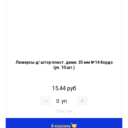
Люверсы д/ штор пласт. диам. 35 мм №14 бордо
(уп. 10 шт.)
15.44 руб
уп
10 в 1 уп
В корзину