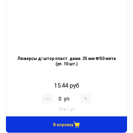
Люверсы д/ штор пласт. диам. 35 мм №50 мята
(уп. 10 шт.)
15.44 руб
уп
10 в 1 уп
В корзину