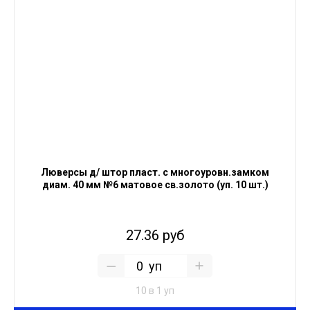
Люверсы д/ штор пласт. с многоуровн.замком
диам. 40 мм №6 матовое св.золото (уп. 10 шт.)
27.36 руб
уп
10 в 1 уп