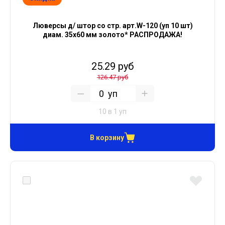
Люверсы д/ штор со стр. арт.W-120 (уп 10 шт)
диам. 35х60 мм золото* РАСПРОДАЖА!
25.29 руб
126.47 руб
уп
10 в 1 уп
В корзину