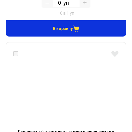
уп
10 в 1 уп
В корзину
Люверсы д/ штор пласт. с многоуровн.замком