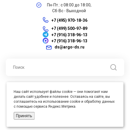
Пн-Пт.: с 08:00 до 18:00,
Сб-Вс - Выходной
+7 (495) 970-18-36
+7 (499) 500-97-89
+7 (916) 318-96-13
+7 (916) 318-96-13
ds@argo-ds.ru
© 2026 ООО "Арго ДС" ИНН 7701121430 ОГРН 1027739360417, Все
Наш сайт использует файлы cookie — они помогают нам
права защищены
делать сайт удобнее и полезнее. Оставаясь на сайте, вы
Юр. адрес : 105005, г. Москва, ул. Бауманская, д.20, стр. 3
соглашаетесь на использование cookie и обработку данных
с помощью сервиса Яндекс.Метрика.
Принять