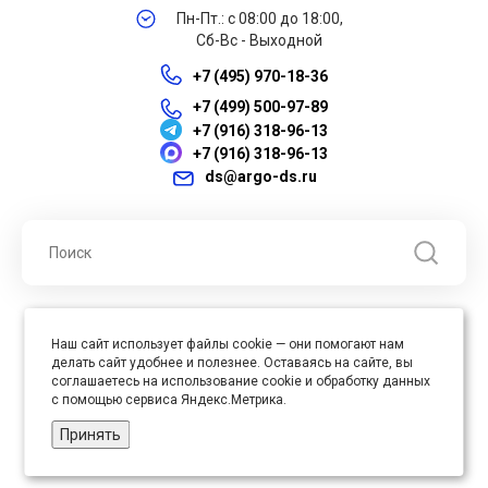
Пн-Пт.: с 08:00 до 18:00,
Сб-Вс - Выходной
+7 (495) 970-18-36
+7 (499) 500-97-89
+7 (916) 318-96-13
+7 (916) 318-96-13
ds@argo-ds.ru
© 2026 ООО "Арго ДС" ИНН 7701121430 ОГРН 1027739360417, Все
Наш сайт использует файлы cookie — они помогают нам
права защищены
делать сайт удобнее и полезнее. Оставаясь на сайте, вы
Юр. адрес : 105005, г. Москва, ул. Бауманская, д.20, стр. 3
соглашаетесь на использование cookie и обработку данных
с помощью сервиса Яндекс.Метрика.
Принять