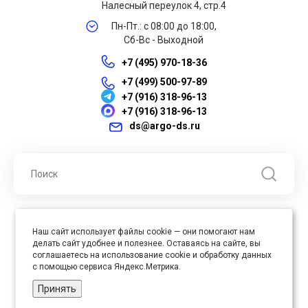
Налесный переулок 4, стр.4
Пн-Пт.: с 08:00 до 18:00,
Сб-Вс - Выходной
+7 (495) 970-18-36
+7 (499) 500-97-89
+7 (916) 318-96-13
+7 (916) 318-96-13
ds@argo-ds.ru
© 2026 ООО "Арго ДС" ИНН 7701121430 ОГРН 1027739360417, Все
Наш сайт использует файлы cookie — они помогают нам
права защищены
делать сайт удобнее и полезнее. Оставаясь на сайте, вы
Юр. адрес : 105005, г. Москва, ул. Бауманская, д.20, стр. 3
соглашаетесь на использование cookie и обработку данных
с помощью сервиса Яндекс.Метрика.
Принять