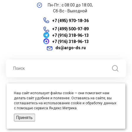
Пн-Пт.: с 08:00 до 18:00,
Сб-Вс - Выходной
+7 (495) 970-18-36
+7 (499) 500-97-89
+7 (916) 318-96-13
+7 (916) 318-96-13
ds@argo-ds.ru
© 2026 ООО "Арго ДС" ИНН 7701121430 ОГРН 1027739360417, Все
Наш сайт использует файлы cookie — они помогают нам
права защищены
делать сайт удобнее и полезнее. Оставаясь на сайте, вы
Юр. адрес : 105005, г. Москва, ул. Бауманская, д.20, стр. 3
соглашаетесь на использование cookie и обработку данных
с помощью сервиса Яндекс.Метрика.
Принять