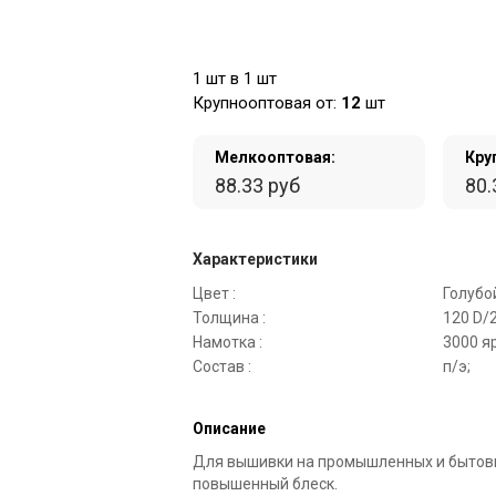
1 шт в 1 шт
Крупнооптовая от:
12
шт
Мелкооптовая:
Кру
88.33 руб
80.
Характеристики
Цвет :
Голубо
Толщина :
120 D/2
Намотка :
3000 я
Состав :
п/э;
Описание
Для вышивки на промышленных и быто
повышенный блеск.