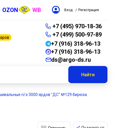
OZON
WB
Вход
/
Регистрация
+7 (495) 970-18-36
+7 (499) 500-97-89
варов
+7 (916) 318-96-13
+7 (916) 318-96-13
ds@argo-ds.ru
Найти
шивальные п/э 3000 ярдов "ДС" №129 бирюза
Поделиться
Отложить