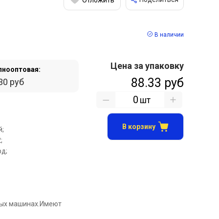
В наличии
Цена за упаковку
пнооптовая:
88.33 руб
30 руб
шт
В корзину
й;
;
рд;
вых машинах.Имеют