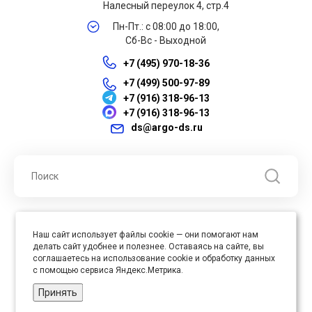
Налесный переулок 4, стр.4
Пн-Пт.: с 08:00 до 18:00,
Сб-Вс - Выходной
+7 (495) 970-18-36
+7 (499) 500-97-89
+7 (916) 318-96-13
+7 (916) 318-96-13
ds@argo-ds.ru
© 2026 ООО "Арго ДС" ИНН 7701121430 ОГРН 1027739360417, Все
Наш сайт использует файлы cookie — они помогают нам
права защищены
делать сайт удобнее и полезнее. Оставаясь на сайте, вы
Юр. адрес : 105005, г. Москва, ул. Бауманская, д.20, стр. 3
соглашаетесь на использование cookie и обработку данных
с помощью сервиса Яндекс.Метрика.
Принять