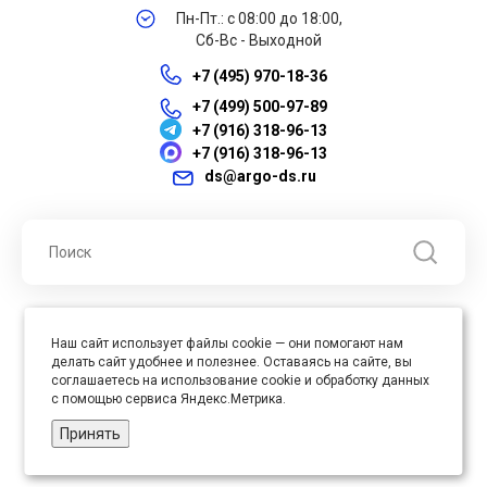
Пн-Пт.: с 08:00 до 18:00,
Сб-Вс - Выходной
+7 (495) 970-18-36
+7 (499) 500-97-89
+7 (916) 318-96-13
+7 (916) 318-96-13
ds@argo-ds.ru
© 2026 ООО "Арго ДС" ИНН 7701121430 ОГРН 1027739360417, Все
Наш сайт использует файлы cookie — они помогают нам
права защищены
делать сайт удобнее и полезнее. Оставаясь на сайте, вы
Юр. адрес : 105005, г. Москва, ул. Бауманская, д.20, стр. 3
соглашаетесь на использование cookie и обработку данных
с помощью сервиса Яндекс.Метрика.
Принять