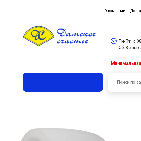
О компании
Доста
Пн-Пт.: с 0
Сб-Вс вых
Минимальная 
Главная
Каталог товаров
Подплечники
Подпл
Подплечники В 16 (уп. 240