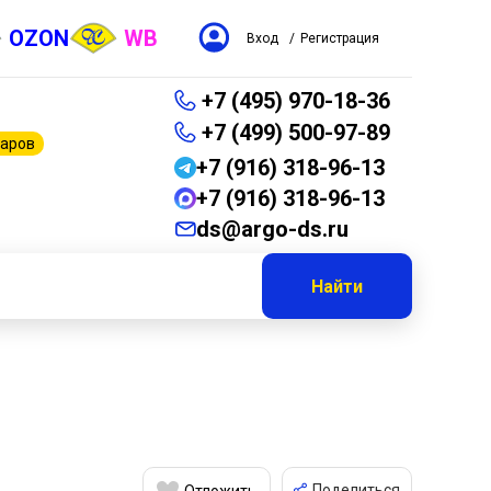
OZON
WB
Вход
/
Регистрация
+7 (495) 970-18-36
+7 (499) 500-97-89
варов
+7 (916) 318-96-13
+7 (916) 318-96-13
ds@argo-ds.ru
Найти
Поделиться
Отложить