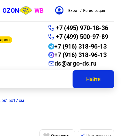
OZON
WB
Вход
/
Регистрация
+7 (495) 970-18-36
+7 (499) 500-97-89
варов
+7 (916) 318-96-13
+7 (916) 318-96-13
ds@argo-ds.ru
Найти
шок" 5х17 см
Поделиться
Отложить