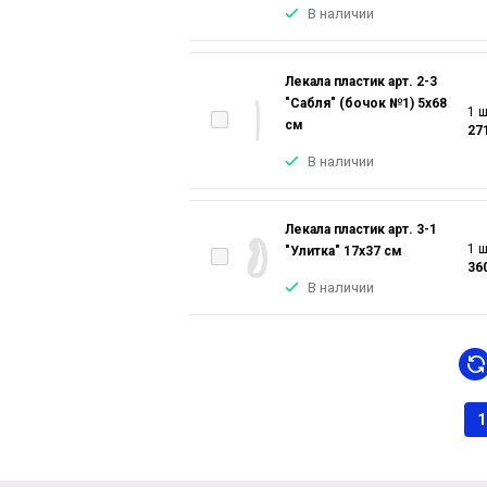
В наличии
Лекала пластик арт. 2-3
"Сабля" (бочок №1) 5х68
1 ш
см
27
В наличии
Лекала пластик арт. 3-1
1 ш
"Улитка" 17х37 см
36
В наличии
1