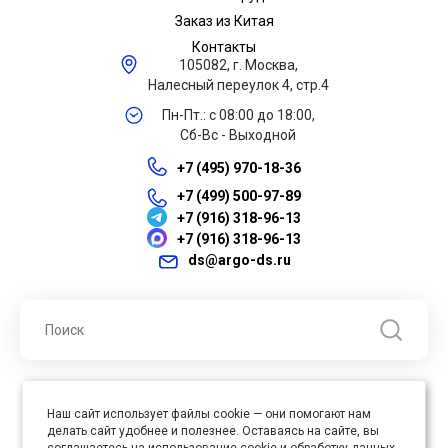
Заказ из Китая
Контакты
105082, г. Москва,
Налесный переулок 4, стр.4
Пн-Пт.: с 08:00 до 18:00,
Сб-Вс - Выходной
+7 (495) 970-18-36
+7 (499) 500-97-89
+7 (916) 318-96-13
+7 (916) 318-96-13
ds@argo-ds.ru
© 2026 ООО "Арго ДС" ИНН 7701121430 ОГРН 1027739360417, Все
Наш сайт использует файлы cookie — они помогают нам
права защищены
делать сайт удобнее и полезнее. Оставаясь на сайте, вы
Юр. адрес : 105005, г. Москва, ул. Бауманская, д.20, стр. 3