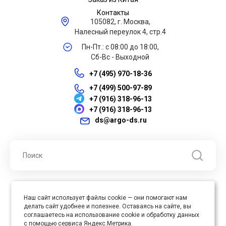
Контакты
105082, г. Москва,
Налесный переулок 4, стр.4
Пн-Пт.: с 08:00 до 18:00,
Сб-Вс - Выходной
+7 (495) 970-18-36
+7 (499) 500-97-89
+7 (916) 318-96-13
+7 (916) 318-96-13
ds@argo-ds.ru
© 2026 ООО "Арго ДС" ИНН 7701121430 ОГРН 1027739360417, Все
Наш сайт использует файлы cookie — они помогают нам
права защищены
делать сайт удобнее и полезнее. Оставаясь на сайте, вы
Юр. адрес : 105005, г. Москва, ул. Бауманская, д.20, стр. 3
соглашаетесь на использование cookie и обработку данных
с помощью сервиса Яндекс.Метрика.