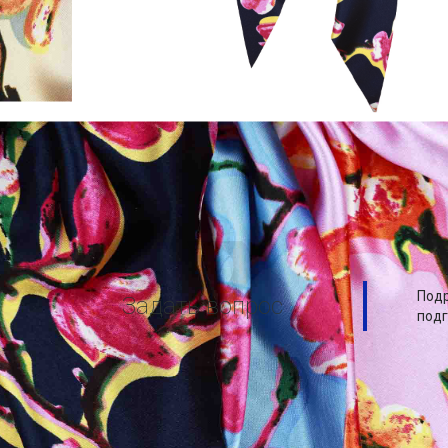
Подр
Задать вопрос
подг