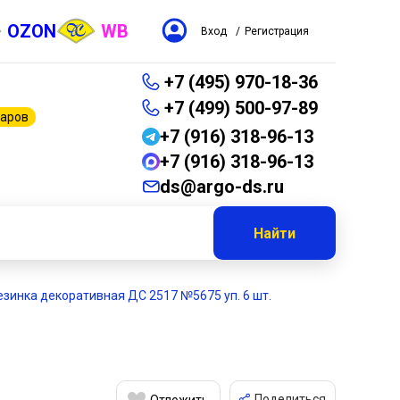
OZON
WB
Вход
/
Регистрация
+7 (495) 970-18-36
+7 (499) 500-97-89
варов
+7 (916) 318-96-13
+7 (916) 318-96-13
ds@argo-ds.ru
Найти
езинка декоративная ДС 2517 №5675 уп. 6 шт.
Поделиться
Отложить