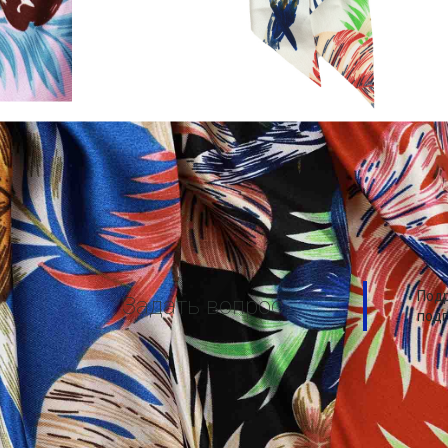
Подр
Задать вопрос
подг