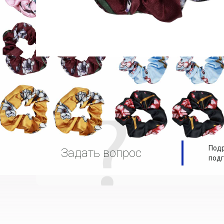
Подр
Задать вопрос
подг