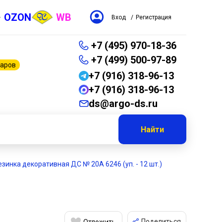
OZON
WB
Вход
/
Регистрация
+7 (495) 970-18-36
+7 (499) 500-97-89
варов
+7 (916) 318-96-13
+7 (916) 318-96-13
ds@argo-ds.ru
Найти
езинка декоративная ДС № 20А 6246 (уп. - 12 шт.)
Поделиться
Отложить