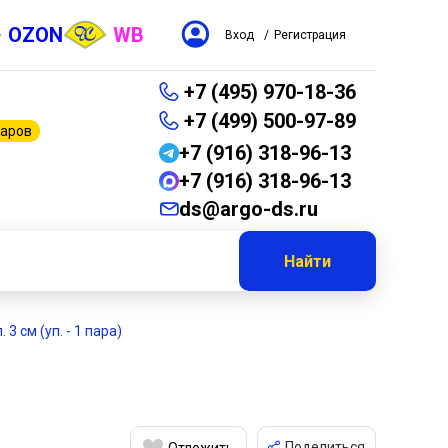
OZON
WB
Вход
/
Регистрация
+7 (495) 970-18-36
+7 (499) 500-97-89
варов
+7 (916) 318-96-13
+7 (916) 318-96-13
ds@argo-ds.ru
Найти
 3 см (уп. - 1 пара)
Поделиться
Отложить