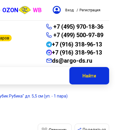
OZON
WB
Вход
/
Регистрация
+7 (495) 970-18-36
+7 (499) 500-97-89
варов
+7 (916) 318-96-13
+7 (916) 318-96-13
ds@argo-ds.ru
Найти
бик Рубика" дл. 5,5 см (уп. - 1 пара)
Поделиться
Отложить