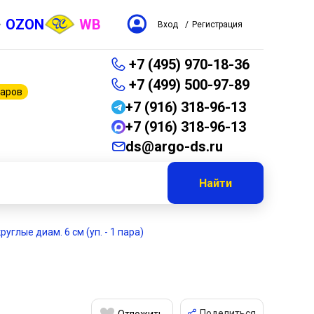
OZON
WB
Вход
/
Регистрация
+7 (495) 970-18-36
+7 (499) 500-97-89
варов
+7 (916) 318-96-13
+7 (916) 318-96-13
ds@argo-ds.ru
Найти
углые диам. 6 см (уп. - 1 пара)
Поделиться
Отложить