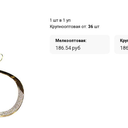
1 шт в 1 уп
Крупнооптовая от:
36
шт
Мелкооптовая:
Кру
186.54 руб
186