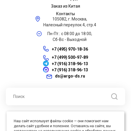
Заказ из Китая
Контакты
105082, г. Москва,
Налесный переулок 4, стр.4
Пн-Пт.: с 08:00 до 18:00,
Сб-Вс - Выходной
+7 (495) 970-18-36
+7 (499) 500-97-89
+7 (916) 318-96-13
+7 (916) 318-96-13
ds@argo-ds.ru
© 2026 ООО "Арго ДС" ИНН 7701121430 ОГРН 1027739360417, Все
Наш сайт использует файлы cookie — они помогают нам
права защищены
делать сайт удобнее и полезнее. Оставаясь на сайте, вы
Юр. адрес : 105005, г. Москва, ул. Бауманская, д.20, стр. 3