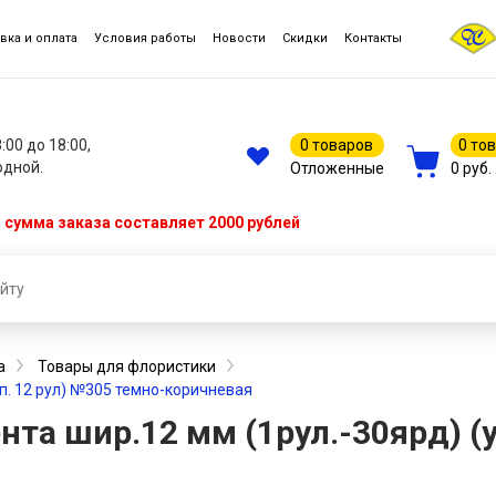
вка и оплата
Условия работы
Новости
Скидки
Контакты
8:00 до 18:00,
0 товаров
0 то
одной.
Отложенные
0 руб.
сумма заказа составляет 2000 рублей
а
Товары для флористики
уп. 12 рул) №305 темно-коричневая
та шир.12 мм (1рул.-30ярд) (у