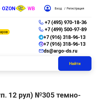
OZON
WB
Вход
/
Регистрация
+7 (495) 970-18-36
+7 (499) 500-97-89
варов
+7 (916) 318-96-13
+7 (916) 318-96-13
ds@argo-ds.ru
Найти
п. 12 рул) №305 темно-