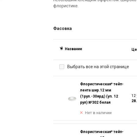
флористике.
Фасовка
Название
Це
Выбрать все на этой странице
Флористическая* тейп-
лента шир.12 мм
12 
(1рул.-30ярд) (уп. 12
28
рул) №302 белая
Нет в наличии
Флористическая* тейп-