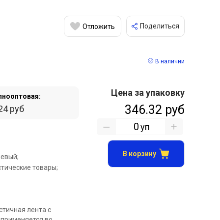
Поделиться
Отложить
В наличии
Цена за упаковку
пнооптовая:
346.32 руб
24 руб
уп
В корзину
евый;
тические товары;
стичная лента с
применяется во