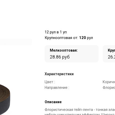
12 рул в 1 уп
Крупнооптовая от:
120
рул
Мелкооптовая:
Кру
28.86 руб
26.
Характеристики
Цвет :
Коричн
Направление :
Флорис
Описание
Флористическая тейп-лента - тонкая эла
небольшим клеящим эффектом. Широко 