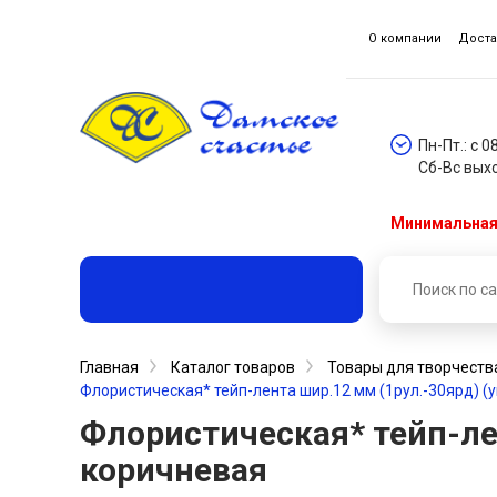
О компании
Доста
Пн-Пт.: с 0
Сб-Вс вых
Минимальная 
Главная
Каталог товаров
Товары для творчеств
Флористическая* тейп-лента шир.12 мм (1рул.-30ярд) (
Флористическая* тейп-лен
коричневая