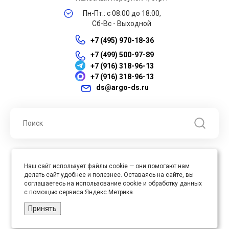
Пн-Пт.: с 08:00 до 18:00,
Сб-Вс - Выходной
+7 (495) 970-18-36
+7 (499) 500-97-89
+7 (916) 318-96-13
+7 (916) 318-96-13
ds@argo-ds.ru
© 2026 ООО "Арго ДС" ИНН 7701121430 ОГРН 1027739360417, Все
Наш сайт использует файлы cookie — они помогают нам
права защищены
делать сайт удобнее и полезнее. Оставаясь на сайте, вы
Юр. адрес : 105005, г. Москва, ул. Бауманская, д.20, стр. 3
соглашаетесь на использование cookie и обработку данных
с помощью сервиса Яндекс.Метрика.
Принять