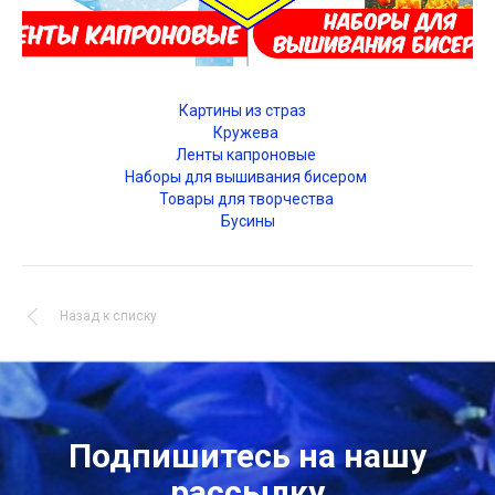
Картины из страз
Кружева
Ленты капроновые
Наборы для вышивания бисером
Товары для творчества
Бусины
Назад к списку
Подпишитесь на нашу
рассылку