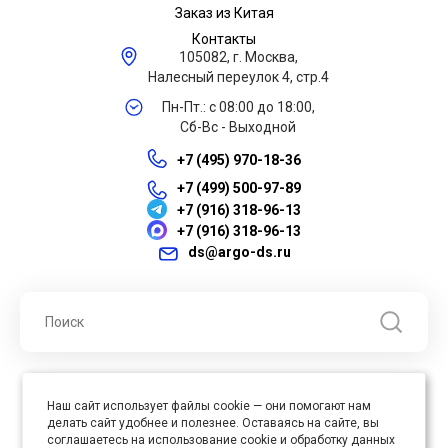
Заказ из Китая
Контакты
105082, г. Москва,
Налесный переулок 4, стр.4
Пн-Пт.: с 08:00 до 18:00,
Сб-Вс - Выходной
+7 (495) 970-18-36
+7 (499) 500-97-89
+7 (916) 318-96-13
+7 (916) 318-96-13
ds@argo-ds.ru
© 2026 ООО "Арго ДС" ИНН 7701121430 ОГРН 1027739360417, Все
Наш сайт использует файлы cookie — они помогают нам
права защищены
делать сайт удобнее и полезнее. Оставаясь на сайте, вы
Юр. адрес : 105005, г. Москва, ул. Бауманская, д.20, стр. 3
соглашаетесь на использование cookie и обработку данных