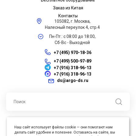
Бесплатное оборудование
Заказ из Китая
Контакты
105082, г. Москва,
Налесный переулок 4, стр.4
Пн-Пт.: с 08:00 до 18:00,
Сб-Вс - Выходной
+7 (495) 970-18-36
+7 (499) 500-97-89
+7 (916) 318-96-13
+7 (916) 318-96-13
ds@argo-ds.ru
© 2026 ООО "Арго ДС" ИНН 7701121430 ОГРН 1027739360417, Все
Наш сайт использует файлы cookie — они помогают нам
права защищены
делать сайт удобнее и полезнее. Оставаясь на сайте, вы
Юр. адрес : 105005, г. Москва, ул. Бауманская, д.20, стр. 3