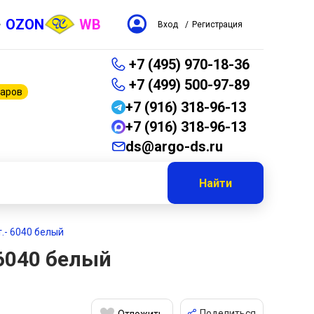
OZON
WB
Вход
/
Регистрация
+7 (495) 970-18-36
+7 (499) 500-97-89
варов
+7 (916) 318-96-13
+7 (916) 318-96-13
ds@argo-ds.ru
Найти
т.- 6040 белый
 6040 белый
Поделиться
Отложить