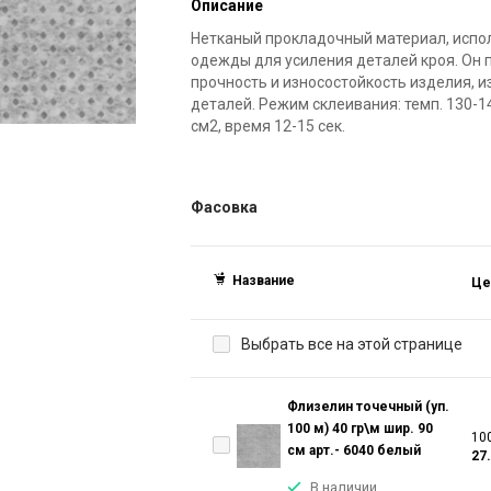
Описание
Нетканый прокладочный материал, испо
одежды для усиления деталей кроя. Он 
прочность и износостойкость изделия,
деталей. Режим склеивания: темп. 130-14
см2, время 12-15 сек.
Фасовка
Название
Це
Выбрать все на этой странице
Флизелин точечный (уп.
100 м) 40 гр\м шир. 90
100
см арт.- 6040 белый
27
В наличии