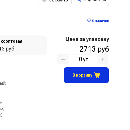
В наличии
Цена за упаковку
кооптовая:
2713 руб
13 руб
уп
В корзину
ый;
й;
.м;
Э;