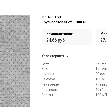
100 м в 1 уп
Крупнооптовая от:
1000
м
Крупнооптовая:
Мел
24.66 руб
27.
Характеристики
Цвет :
Белый;
Вид :
Точечн
Ширина :
90 см;
Намотка :
100 м;
Нанесение :
Клеево
Плотность :
40 г/кв
Состав :
100% П