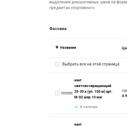
выделения декоративных швов на форм
предметах спортивного
Фасовка
Название
Це
Выбрать все на этой странице
кант
световозвращающий
100
25-30 к (уп. 100 м) арт.
4.
М-02 шир.10 мм
В наличии
кант