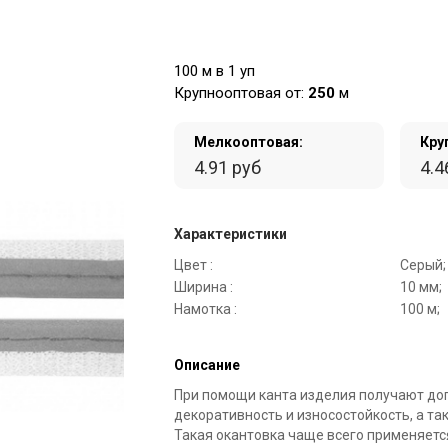
100 м в 1 уп
Крупнооптовая от:
250
м
Мелкооптовая:
Кру
4.91 руб
4.4
Характеристики
Цвет :
Серый;
Ширина :
10 мм;
Намотка :
100 м;
Описание
При помощи канта изделия получают д
декоративность и износостойкость, а та
Такая окантовка чаще всего применяетс