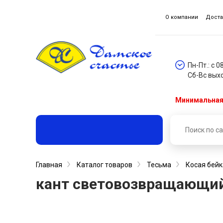
О компании
Доста
Пн-Пт.: с 0
Сб-Вс вых
Минимальная 
Главная
Каталог товаров
Тесьма
Косая бейк
кант световозвращающий 2