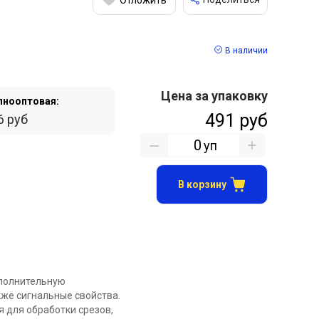
В наличии
Цена за упаковку
пнооптовая:
491 руб
6 руб
уп
В корзину
ополнительную
кже сигнальные свойства.
я для обработки срезов,