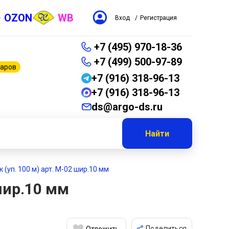
OZON
WB
Вход
/
Регистрация
+7 (495) 970-18-36
+7 (499) 500-97-89
варов
+7 (916) 318-96-13
+7 (916) 318-96-13
ds@argo-ds.ru
Найти
(уп. 100 м) арт. М-02 шир.10 мм
шир.10 мм
Поделиться
Отложить