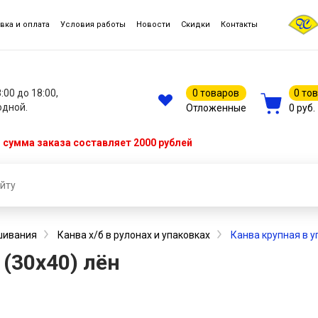
вка и оплата
Условия работы
Новости
Скидки
Контакты
8:00 до 18:00,
0 товаров
0 то
одной.
Отложенные
0 руб.
сумма заказа составляет 2000 рублей
шивания
Канва х/б в рулонах и упаковках
Канва крупная в у
 (30х40) лён