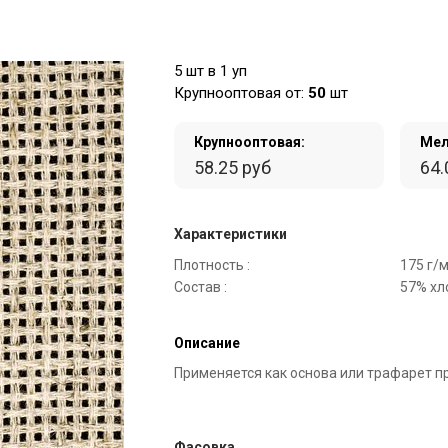
5 шт в 1 уп
Крупнооптовая от:
50
шт
Крупнооптовая:
Мел
58.25 руб
64.
Характеристики
Плотность :
175 г/м
Состав :
57% хл
Описание
Применяется как основа или трафарет п
Фасовка