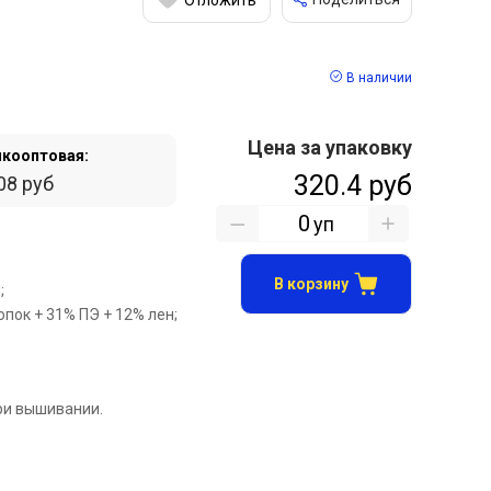
В наличии
Цена за упаковку
кооптовая:
320.4 руб
08 руб
уп
В корзину
;
опок + 31% ПЭ + 12% лен;
ри вышивании.