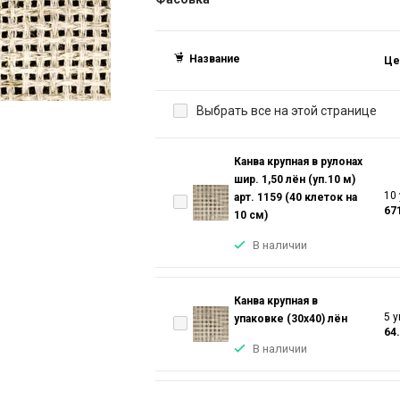
Название
Це
Выбрать все на этой странице
Канва крупная в рулонах
шир. 1,50 лён (уп.10 м)
10 
арт. 1159 (40 клеток на
67
10 см)
В наличии
Канва крупная в
5 у
упаковке (30х40) лён
64
В наличии