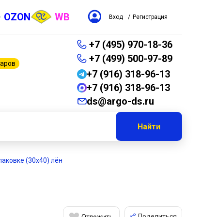
OZON
WB
Вход
/
Регистрация
+7 (495) 970-18-36
+7 (499) 500-97-89
варов
+7 (916) 318-96-13
+7 (916) 318-96-13
ds@argo-ds.ru
Найти
паковке (30х40) лён
Поделиться
Отложить