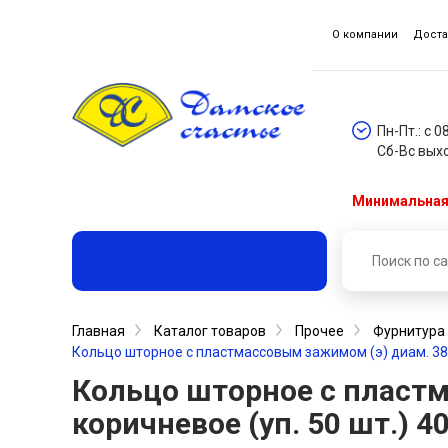
О компании
Доста
Пн-Пт.: с 0
Сб-Вс вых
Минимальная 
Главная
Каталог товаров
Прочее
Фурнитура
Кольцо шторное с пластмассовым зажимом (э) диам. 38 м
Кольцо шторное с пластм
коричневое (уп. 50 шт.) 4