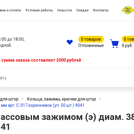
вка и оплата
Условия работы
Новости
Скидки
Контакты
8:00 до 18:00,
0 товаров
0 то
одной.
Отложенные
0 руб.
сумма заказа составляет 2000 рублей
 для штор
Кольца, зажимы, крючки для штор
м арт. С-317 коричневое (уп. 50 шт.) 4041
ассовым зажимом (э) диам. 38
041