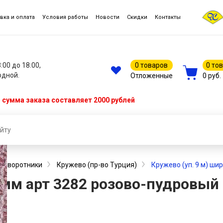
вка и оплата
Условия работы
Новости
Скидки
Контакты
8:00 до 18:00,
0 товаров
0 то
одной.
Отложенные
0 руб.
сумма заказа составляет 2000 рублей
 и воротники
Кружево (пр-во Турция)
Кружево (уп. 9 м) ши
5 мм арт 3282 розово-пудровый