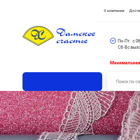
О компании
Доста
Пн-Пт.: с 0
Сб-Вс вых
Минимальная 
Главная
Каталог товаров
Кружева, гипюр, шитье
Кружево (уп. 9 м) шир. 3