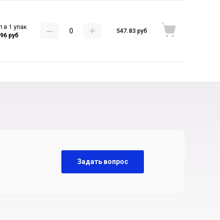
п в 1 упак
547.83 руб
.96 руб
Задать вопрос