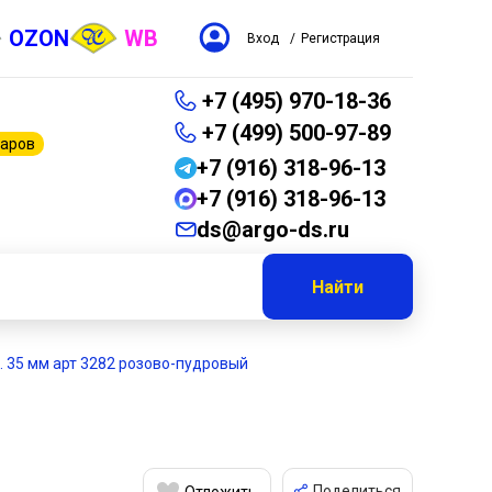
OZON
WB
Вход
/
Регистрация
+7 (495) 970-18-36
+7 (499) 500-97-89
варов
+7 (916) 318-96-13
+7 (916) 318-96-13
ds@argo-ds.ru
Найти
р. 35 мм арт 3282 розово-пудровый
Поделиться
Отложить