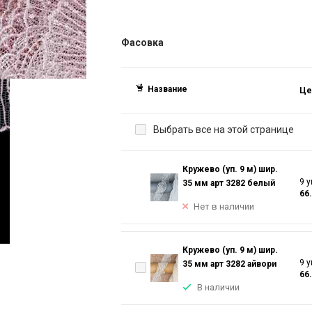
Фасовка
Название
Це
Выбрать все на этой странице
Кружево (уп. 9 м) шир.
9 у
35 мм арт 3282 белый
66
Нет в наличии
Кружево (уп. 9 м) шир.
9 у
35 мм арт 3282 айвори
66
В наличии