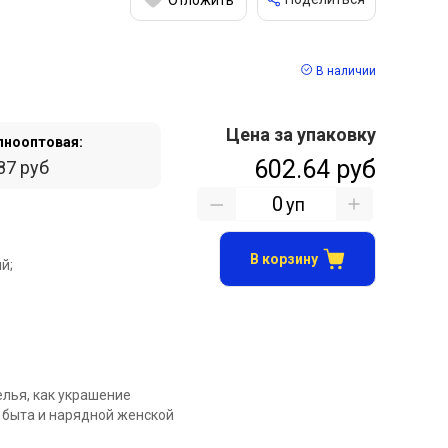
В наличии
Цена за упаковку
пнооптовая:
602.64 руб
87 руб
уп
В корзину
й;
елья, как украшение
 быта и нарядной женской