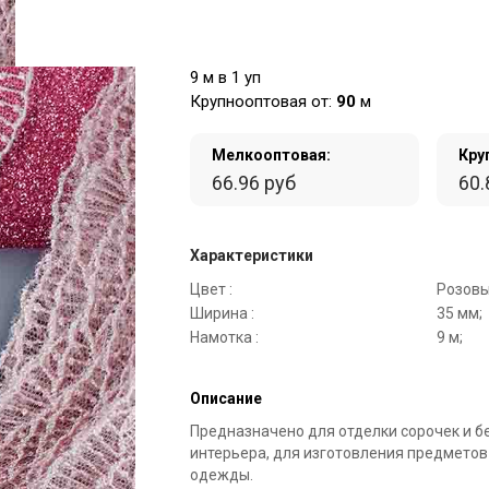
9 м в 1 уп
Крупнооптовая от:
90
м
Мелкооптовая:
Кру
66.96 руб
60.
Характеристики
Цвет :
Розовы
Ширина :
35 мм;
Намотка :
9 м;
Описание
Предназначено для отделки сорочек и б
интерьера, для изготовления предметов
одежды.