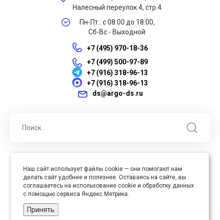
Налесный переулок 4, стр.4
Пн-Пт.: с 08:00 до 18:00,
Сб-Вс - Выходной
+7 (495) 970-18-36
+7 (499) 500-97-89
+7 (916) 318-96-13
+7 (916) 318-96-13
ds@argo-ds.ru
© 2026 ООО "Арго ДС" ИНН 7701121430 ОГРН 1027739360417, Все
Наш сайт использует файлы cookie — они помогают нам
права защищены
делать сайт удобнее и полезнее. Оставаясь на сайте, вы
Юр. адрес : 105005, г. Москва, ул. Бауманская, д.20, стр. 3
соглашаетесь на использование cookie и обработку данных
с помощью сервиса Яндекс.Метрика.
Принять