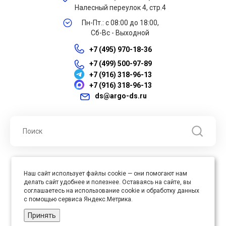
Налесный переулок 4, стр.4
Пн-Пт.: с 08:00 до 18:00,
Сб-Вс - Выходной
+7 (495) 970-18-36
+7 (499) 500-97-89
+7 (916) 318-96-13
+7 (916) 318-96-13
ds@argo-ds.ru
© 2026 ООО "Арго ДС" ИНН 7701121430 ОГРН 1027739360417, Все
Наш сайт использует файлы cookie — они помогают нам
права защищены
делать сайт удобнее и полезнее. Оставаясь на сайте, вы
Юр. адрес : 105005, г. Москва, ул. Бауманская, д.20, стр. 3
соглашаетесь на использование cookie и обработку данных
с помощью сервиса Яндекс.Метрика.
Принять