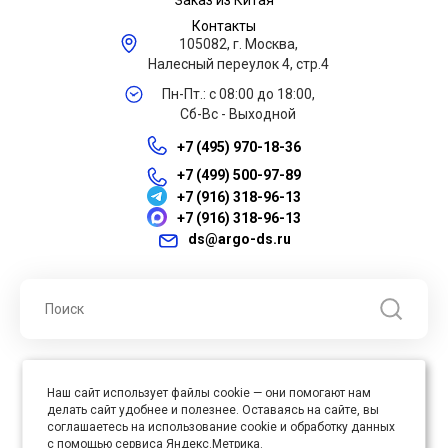
Заказ из Китая
Контакты
105082, г. Москва,
Налесный переулок 4, стр.4
Пн-Пт.: с 08:00 до 18:00,
Сб-Вс - Выходной
+7 (495) 970-18-36
+7 (499) 500-97-89
+7 (916) 318-96-13
+7 (916) 318-96-13
ds@argo-ds.ru
© 2026 ООО "Арго ДС" ИНН 7701121430 ОГРН 1027739360417, Все
Наш сайт использует файлы cookie — они помогают нам
права защищены
делать сайт удобнее и полезнее. Оставаясь на сайте, вы
Юр. адрес : 105005, г. Москва, ул. Бауманская, д.20, стр. 3
соглашаетесь на использование cookie и обработку данных
с помощью сервиса Яндекс.Метрика.