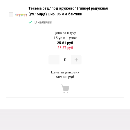
Тесьма отд."под кружево" (гипюр) радужная
(уп.15ярд) шир. 35 мм бантики
В наличии
Цена за штуку:
15 уп в 1 упак
25.81 руб
36.87 руб
Цена за упаковку
502.80 руб