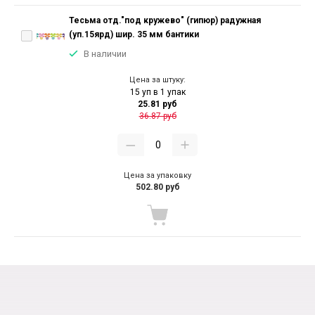
Тесьма отд."под кружево" (гипюр) радужная
(уп.15ярд) шир. 35 мм бантики
В наличии
Цена за штуку:
15 уп в 1 упак
25.81 руб
36.87 руб
Цена за упаковку
502.80 руб