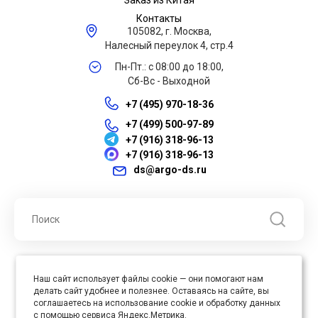
Заказ из Китая
Контакты
105082, г. Москва,
Налесный переулок 4, стр.4
Пн-Пт.: с 08:00 до 18:00,
Сб-Вс - Выходной
+7 (495) 970-18-36
+7 (499) 500-97-89
+7 (916) 318-96-13
+7 (916) 318-96-13
ds@argo-ds.ru
© 2026 ООО "Арго ДС" ИНН 7701121430 ОГРН 1027739360417, Все
Наш сайт использует файлы cookie — они помогают нам
права защищены
делать сайт удобнее и полезнее. Оставаясь на сайте, вы
Юр. адрес : 105005, г. Москва, ул. Бауманская, д.20, стр. 3
соглашаетесь на использование cookie и обработку данных
с помощью сервиса Яндекс.Метрика.