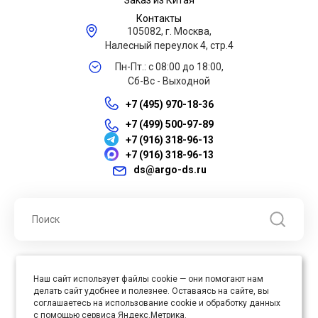
Заказ из Китая
Контакты
105082, г. Москва,
Налесный переулок 4, стр.4
Пн-Пт.: с 08:00 до 18:00,
Сб-Вс - Выходной
+7 (495) 970-18-36
+7 (499) 500-97-89
+7 (916) 318-96-13
+7 (916) 318-96-13
ds@argo-ds.ru
© 2026 ООО "Арго ДС" ИНН 7701121430 ОГРН 1027739360417, Все
Наш сайт использует файлы cookie — они помогают нам
права защищены
делать сайт удобнее и полезнее. Оставаясь на сайте, вы
Юр. адрес : 105005, г. Москва, ул. Бауманская, д.20, стр. 3
соглашаетесь на использование cookie и обработку данных
с помощью сервиса Яндекс.Метрика.