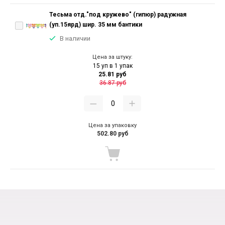
Тесьма отд."под кружево" (гипюр) радужная
(уп.15ярд) шир. 35 мм бантики
В наличии
Цена за штуку:
15 уп в 1 упак
25.81 руб
36.87 руб
Цена за упаковку
502.80 руб