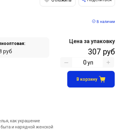
В наличии
Цена за упаковку
пнооптовая:
307 руб
8 руб
уп
В корзину
елья, как украшение
 быта и нарядной женской