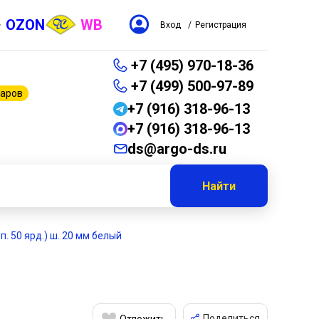
OZON
WB
Вход
/
Регистрация
+7 (495) 970-18-36
+7 (499) 500-97-89
варов
+7 (916) 318-96-13
+7 (916) 318-96-13
ds@argo-ds.ru
Найти
уп. 50 ярд.) ш. 20 мм белый
Поделиться
Отложить