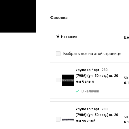
Фасовка
Название
Це
Выбрать все на этой странице
кружево * арт. 930
(798#) (уп. 50 ярд.) ш. 20
50 
мм белый
6.
В наличии
кружево * арт. 930
(798#) (уп. 50 ярд.) ш. 20
50 
мм черный
6.