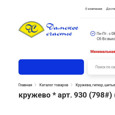
О компании
Доста
Пн-Пт.: с 0
Сб-Вс вых
Минимальная 
Главная
Каталог товаров
Кружева, гипюр, шитье
кружево * арт. 930 (798#)