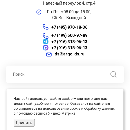
Налесный переулок 4, стр.4
Пн-Пт.: с 08:00 до 18:00,
Сб-Вс - Выходной
+7 (495) 970-18-36
+7 (499) 500-97-89
+7 (916) 318-96-13
+7 (916) 318-96-13
ds@argo-ds.ru
© 2026 ООО "Арго ДС" ИНН 7701121430 ОГРН 1027739360417, Все
Наш сайт использует файлы cookie — они помогают нам
права защищены
делать сайт удобнее и полезнее. Оставаясь на сайте, вы
Юр. адрес : 105005, г. Москва, ул. Бауманская, д.20, стр. 3
соглашаетесь на использование cookie и обработку данных
с помощью сервиса Яндекс.Метрика.
Принять