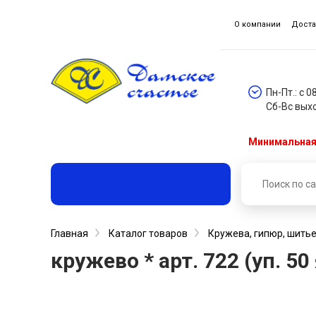
О компании
Доста
Пн-Пт.: с 0
Сб-Вс вых
Минимальная 
Главная
Каталог товаров
Кружева, гипюр, шитье
кружево * арт. 722 (уп. 5