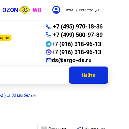
OZON
WB
Вход
/
Регистрация
+7 (495) 970-18-36
+7 (499) 500-97-89
варов
+7 (916) 318-96-13
+7 (916) 318-96-13
ds@argo-ds.ru
Найти
рд.) ш. 30 мм белый
Поделиться
Отложить