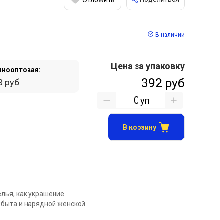
В наличии
Цена за упаковку
пнооптовая:
392 руб
3 руб
уп
В корзину
елья, как украшение
 быта и нарядной женской