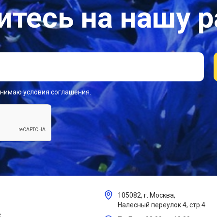
тесь на нашу 
инимаю условия соглашения.
105082, г. Москва,
Налесный переулок 4, стр.4
е