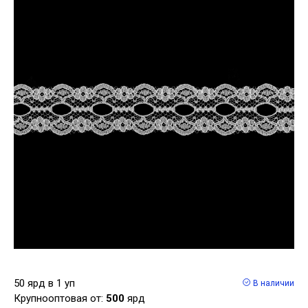
50 ярд в 1 уп
В наличии
Крупнооптовая от:
500
ярд