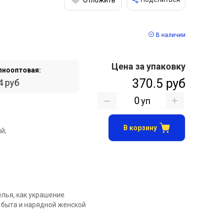
В наличии
Цена за упаковку
пнооптовая:
370.5 руб
4 руб
уп
В корзину
й;
елья, как украшение
 быта и нарядной женской