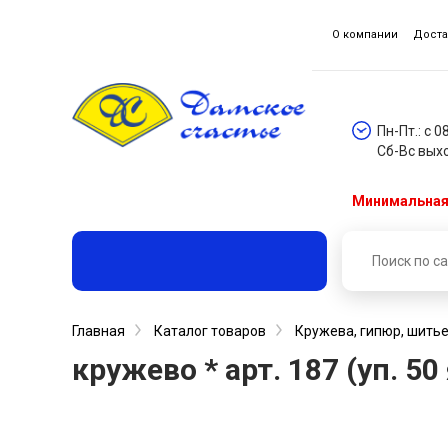
О компании
Доста
Пн-Пт.: с 0
Сб-Вс вых
Минимальная 
Главная
Каталог товаров
Кружева, гипюр, шитье
кружево * арт. 187 (уп. 5