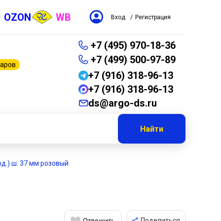
OZON
WB
Вход
/
Регистрация
+7 (495) 970-18-36
+7 (499) 500-97-89
варов
+7 (916) 318-96-13
+7 (916) 318-96-13
ds@argo-ds.ru
Найти
ярд.) ш. 37 мм розовый
Поделиться
Отложить