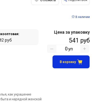
В наличии
Цена за упаковку
кооптовая:
541 руб
82 руб
уп
В корзину
елья, как украшение
 быта и нарядной женской