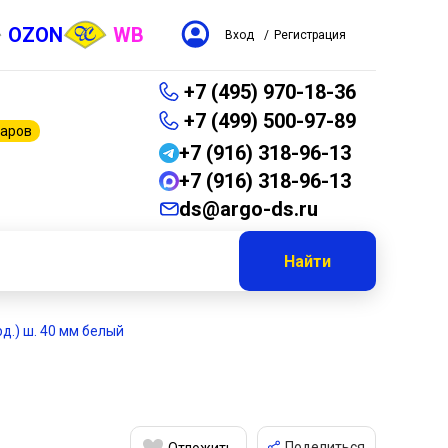
OZON
WB
Вход
/
Регистрация
+7 (495) 970-18-36
+7 (499) 500-97-89
варов
+7 (916) 318-96-13
+7 (916) 318-96-13
ds@argo-ds.ru
Найти
рд.) ш. 40 мм белый
Поделиться
Отложить